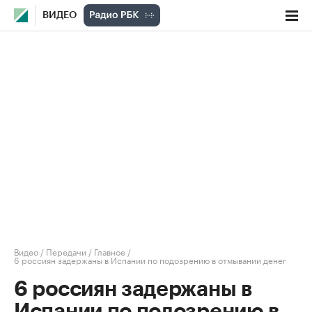
ВИДЕО
Видео
/
Передачи
/
Главное
/
6 россиян задержаны в Испании по подозрению в отмывании денег
6 россиян задержаны в
Испании по подозрению в