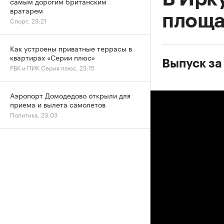
самым дорогим британским
вратарем
площа
Спорт, 23:21
Как устроены приватные террасы в
квартирах «Серии плюс»
Выпуск за
РБК и ПИК Серия плюс, 23:15
Аэропорт Домодедово открыли для
приема и вылета самолетов
Политика, 23:03