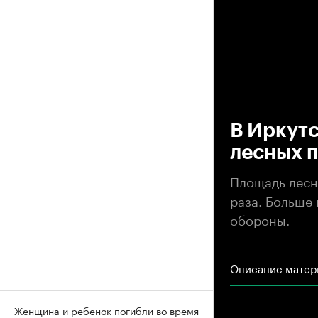
00
В Иркутс
лесных 
Площадь лесны
раза. Больше
обороны.
Описание матер
Женщина и ребенок погибли во время