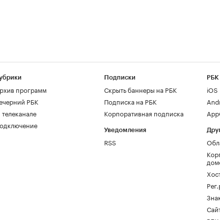
убрики
Подписки
РБК
рхив программ
Скрыть баннеры на РБК
iOS
ечерний РБК
Подписка на РБК
And
 телеканале
Корпоративная подписка
AppG
одключение
Уведомления
Дру
RSS
Обл
Кор
дом
Хос
Рег
Зна
Сайт