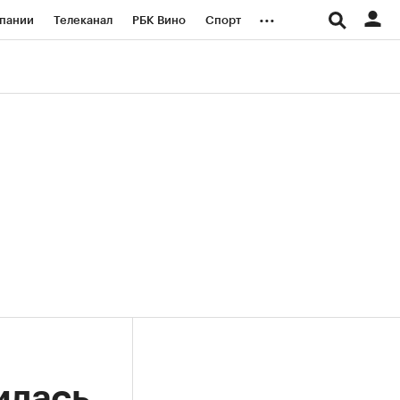
...
пании
Телеканал
РБК Вино
Спорт
ые проекты
Город
Стиль
Крипто
Спецпроекты СПб
логии и медиа
Финансы
илась