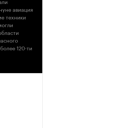
али
нуне авиация
ие техники
могли
области
пасного
более 120-ти