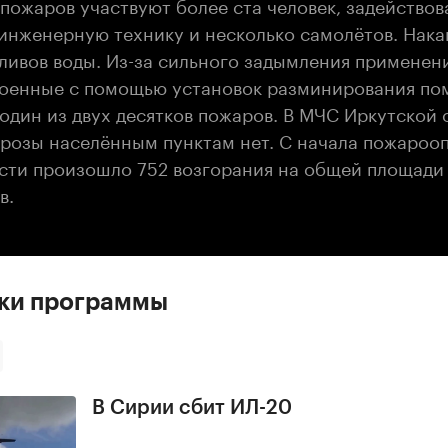
пожаров участвуют более ста человек, задействов
инженерную технику и несколько самолётов. Нака
сливов воды. Из-за сильного задымления применен
Военные с помощью установок разминирования по
один из двух десятков пожаров. В МЧС Иркутской 
грозы населённым пунктам нет. C начала пожароо
асти произошло 752 возгорания на общей площади 
в.
ски программы
В Сирии сбит ИЛ-20