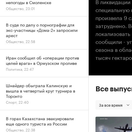
В ликвидации 
непогоды в Смоленске
специальную 
Общество, 23:01
произвела 9 
затруднено. 
В суде по делу о порнографии для
экс-участницы «Дома-2» запросили
локализовать 
арест
сообщили - у
Общество, 22:58
сезона в обл
тысяч гектаро
Иран сообщил об «операции против
целей врага» в Ормузском проливе
Политика, 22:47
Шнайдер обыграла Калинскую и
Все выпу
вышла в четвертый круг турнира в
Торонто
Спорт, 22:40
За все время
В горах Казахстана эвакуировали
еще одного туриста из России
Общество, 22:38