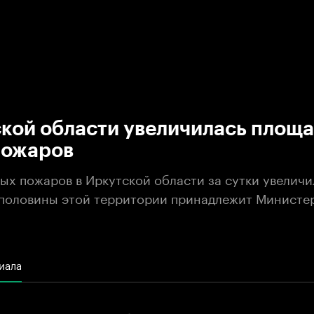
:00
/
00:00
кой области увеличилась площ
пожаров
х пожаров в Иркутской области за сутки увеличил
 половины этой территории принадлежит Министе
иала