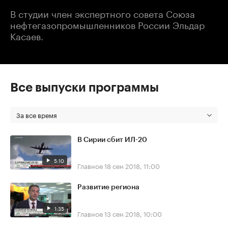
В студии член экспертного совета Союза
нефтегазопромышленников России Эльдар
Касаев.
Все выпуски программы
За все время
В Сирии сбит ИЛ-20
5:10
Главное
18 сен 2018, 11:00
Развитие региона
1:35
Главное
13 сен 2018, 10:00