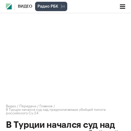
ВИДЕО
Видео
/
Передачи
/
Главное
/
В Турции начался суд над предполагаемым убийцей пилота
российского Су-24
В Турции начался суд над