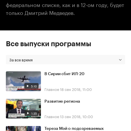
федеральном списке, как и в 12-ом году, будет
только Дмитрий Медведев.
Все выпуски программы
За все время
В Сирии сбит ИЛ-20
5:10
Главное
18 сен 2018, 11:00
Развитие региона
1:35
Главное
13 сен 2018, 10:00
Тереза Мэй о подозреваемых