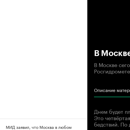
00
В Москве
В Москве сего
Росгидромете
Описание матер
Днем будет пл
Это четвёртая
бедствий. По
МИД заявил, что Москва в любом
пожароопасно