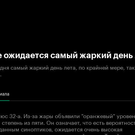
:00
/
00:00
 ожидается самый жаркий день 
дня самый жаркий день лета, по крайней мере, так
.
иала
юс 32-а. Из-за жары объявили "оранжевый" уровен
 степень из пяти. Он означает, что есть вероятно
 данным синоптиков, ожидается очень высокая
сть, возможны гроза и сильный ветер. Такой же у