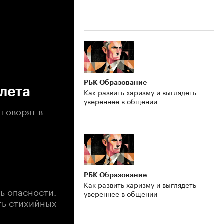
РБК Образование
лета
Как развить харизму и выглядеть
увереннее в общении
 говорят в
РБК Образование
Как развить харизму и выглядеть
ь опасности.
увереннее в общении
сть стихийных
ровень