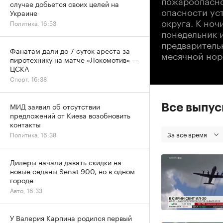
случае добьется своих целей на
опасности ус
Украине
округа. К ноч
Политика, 16:53
понедельник и
предварительн
Фанатам дали до 7 суток ареста за
месячной нор
пиротехнику на матче «Локомотив» —
ЦСКА
Спорт, 16:38
МИД заявил об отсутствии
Все выпу
предложений от Киева возобновить
контакты
За все время
Политика, 16:38
Дилеры начали давать скидки на
новые седаны Senat 900, но в одном
городе
Авто, 16:33
У Валерия Карпина родился первый