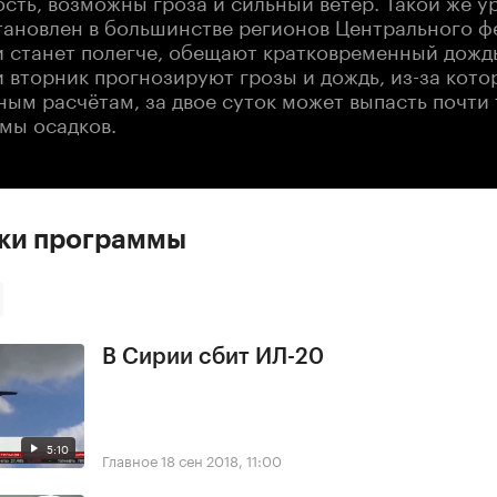
тановлен в большинстве регионов Центрального ф
и станет полегче, обещают кратковременный дождь
 вторник прогнозируют грозы и дождь, из-за кото
ым расчётам, за двое суток может выпасть почти 
мы осадков.
ски программы
В Сирии сбит ИЛ-20
5:10
Главное
18 сен 2018, 11:00