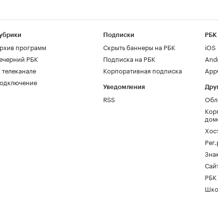
убрики
Подписки
РБК
рхив программ
Скрыть баннеры на РБК
iOS
ечерний РБК
Подписка на РБК
And
 телеканале
Корпоративная подписка
AppG
одключение
Уведомления
Дру
RSS
Обл
Кор
дом
Хос
Рег
Зна
Сайт
РБК
Шко