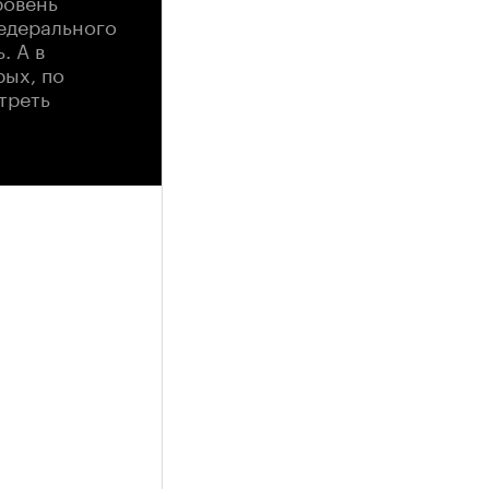
едерального
. А в
рых, по
треть