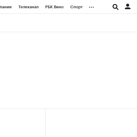
...
пании
Телеканал
РБК Вино
Спорт
ые проекты
Город
Стиль
Крипто
Спецпроекты СПб
логии и медиа
Финансы