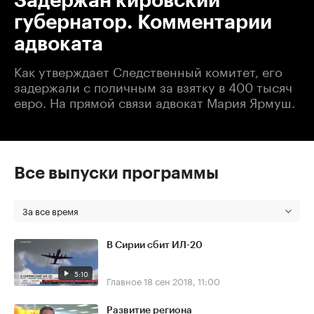
Задержан кировский
губернатор. Комментарии
адвоката
Как утверждает Следственный комитет, его
задержали с поличным за взятку в 400 тысяч
евро. На прямой связи адвокат Мария Ярмуш.
Все выпуски программы
За все время
В Сирии сбит ИЛ-20
5:10
Главное
18 сен 2018, 11:00
Развитие региона