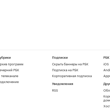
убрики
Подписки
РБК
рхив программ
Скрыть баннеры на РБК
iOS
ечерний РБК
Подписка на РБК
And
 телеканале
Корпоративная подписка
AppG
одключение
Уведомления
Дру
RSS
Обл
Кор
дом
Хос