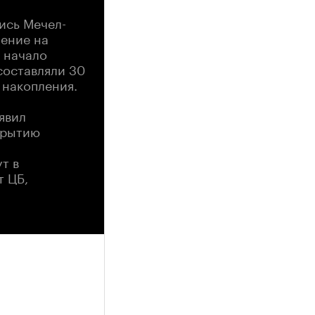
ись Мечел-
ение на
 начало
составляли 30
 накопления.
явил
крытию
т в
 ЦБ,