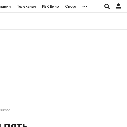
...
пании
Телеканал
РБК Вино
Спорт
ые проекты
Город
Стиль
Крипто
Спецпроекты СПб
логии и медиа
Финансы
ицкого
 пять