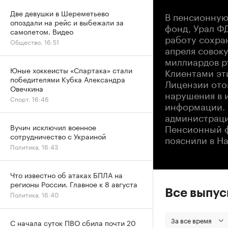
Две девушки в Шереметьево
В пенсионную
опоздали на рейс и выбежали за
фонд, Урал Ф
самолетом. Видео
работу сохра
Общество, 16:51
апреля совок
миллиардов р
Юные хоккеисты «Спартака» стали
Клиентами эт
победителями Кубка Александра
Лицензии отоз
Овечкина
нарушения в 
Спорт, 16:46
информации. 
администраци
Пенсионный ф
Вучич исключил военное
сотрудничество с Украиной
пояснили в Н
Политика, 16:43
Что известно об атаках БПЛА на
регионы России. Главное к 8 августа
Все выпу
Политика, 16:40
За все время
С начала суток ПВО сбила почти 20