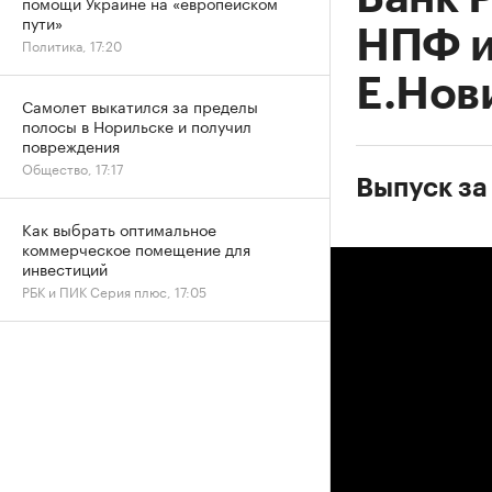
помощи Украине на «европейском
пути»
НПФ и
Политика, 17:20
Е.Нов
Самолет выкатился за пределы
полосы в Норильске и получил
повреждения
Общество, 17:17
Выпуск за
Как выбрать оптимальное
коммерческое помещение для
инвестиций
РБК и ПИК Серия плюс, 17:05