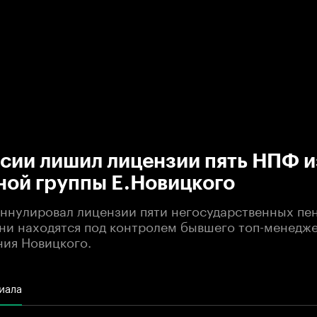
:00
/
00:00
сии лишил лицензии пять НПФ и
ной группы Е.Новицкого
аннулировал лицензии пяти негосударственных п
они находятся под контролем бывшего топ-менедж
ния Новицкого.
иала