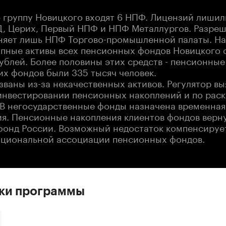
 группу Новицкого входят 6 НПФ. Лицензий лишил
Д, Церих, Первый НПФ и НПФ Металлургов. Разреш
няет лишь НПФ Торгово-промышленной палаты. На
упные активы всех пенсионных фондов Новицкого 
ублей. Более половины этих средств - пенсионные
их фондов были 335 тысяч человек.
ваны из-за некачественных активов. Регулятор вы
инвестировании пенсионных накоплений и по рас
В негосударственные фонды назначена временная
я. Пенсионные накопления клиентов фондов верну
онд России. Возможный недостаток компенсирует
ациональной ассоциации пенсионных фондов.
ски программы