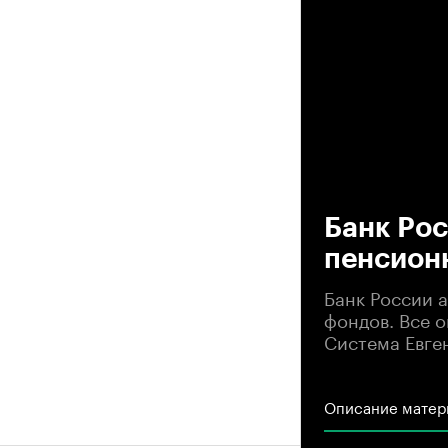
00
Банк Рос
пенсион
Банк России 
фондов. Все 
Система Евге
Описание матер