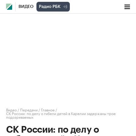
ВИДЕО
Видео
/
Передачи
/
Главное
/
СК России: по делу о гибели детей в Карелии задержаны трое
подозреваемых
СК России: по делу о