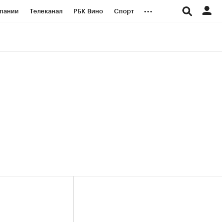
...
пании
Телеканал
РБК Вино
Спорт
ые проекты
Город
Стиль
Крипто
Спецпроекты СПб
логии и медиа
Финансы