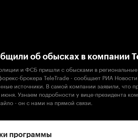
:00
/
00:00
бщили об обысках в компании T
олиции и ФСБ пришли с обысками в региональны
форекс-брокера TeleTrade - сообщает РИА Новости
нные источники. В самой компании заявили, что п
 июня. Узнаем подробности у вице-президента ко
йло - он с нами на прямой связи.
ски программы