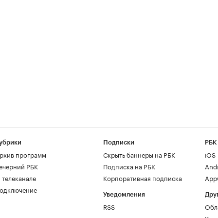
убрики
Подписки
РБК
рхив программ
Скрыть баннеры на РБК
iOS
ечерний РБК
Подписка на РБК
And
 телеканале
Корпоративная подписка
AppG
одключение
Уведомления
Дру
RSS
Обл