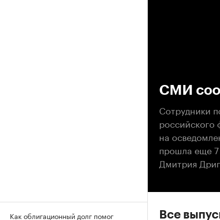
00
СМИ соо
Сотрудники п
российского 
на осведомле
прошла еще 7
Дмитрия Дрига
Все выпу
Как облигационный долг помог