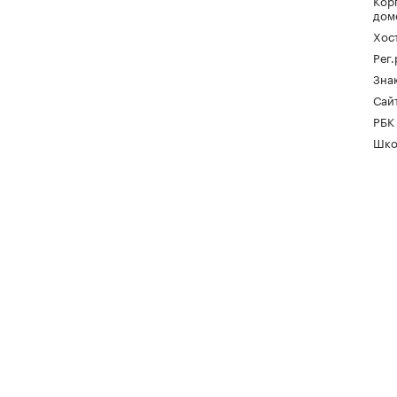
Кор
дом
Хос
Рег
Зна
Сайт
РБК
Шко