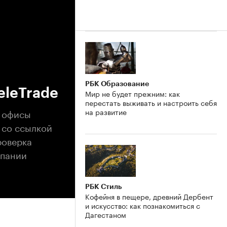
РБК Образование
eleTrade
Мир не будет прежним: как
перестать выживать и настроить себя
е офисы
на развитие
 со ссылкой
роверка
мпании
РБК Стиль
Кофейня в пещере, древний Дербент
и искусство: как познакомиться с
Дагестаном