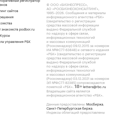
поративный регистратор
енов
© ООО «БИЗНЕСПРЕСС»,
АО «РОСБИЗНЕСКОНСАЛТИНГ»,
тинг сайтов
1995–2026
. Сообщения и материалы
.решения
информационного агентства «РБК»
(свидетельство о регистрации
комства
средства массовой информации
 знакомств podbor.ru
выдано Федеральной службой
по надзору в сфере связи,
 Курсы
информационных технологий
ла управления РБК
и массовых коммуникаций
(Роскомнадзор) 09.12.2015 за номером
ИА №ФС77-63848) и сетевого издания
«РБК» (свидетельство о регистрации
средства массовой информации
выдано Федеральной службой
по надзору в сфере связи,
информационных технологий
и массовых коммуникаций
(Роскомнадзор) 03.12.2021 за номером
ЭЛ №ФС77-82385) сопровождаются
пометкой «РБК».
letters@rbc.ru
18+
Владельцем сайта является
информационное агентство «РБК».
Данные предоставлены:
Мосбиржа
,
Санкт-Петербургская биржа
.
Индексы облигаций предоставлены