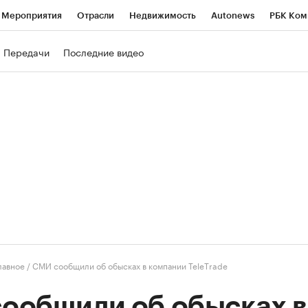
Мероприятия
Отрасли
Недвижимость
Autonews
РБК Ком
ние
РБК Курсы
РБК Life
Тренды
Визионеры
Национальн
Передачи
Последние видео
б
Исследования
Кредитные рейтинги
Франшизы
Газета
роверка контрагентов
Политика
Экономика
Бизнес
Техно
лавное
/
СМИ сообщили об обысках в компании TeleTrade
ообщили об обысках в