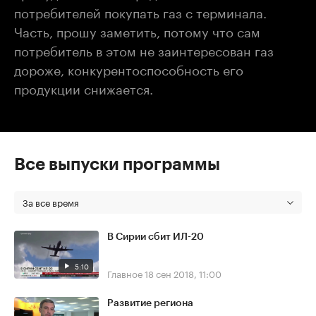
потребителей покупать газ с терминала.
Часть, прошу заметить, потому что сам
потребитель в этом не заинтересован газ
дороже, конкурентоспособность его
продукции снижается.
Все выпуски программы
За все время
В Сирии сбит ИЛ-20
5:10
Главное
18 сен 2018, 11:00
Развитие региона