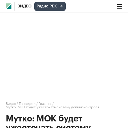
ВИДЕО
Видео
/
Передачи
/
Главное
/
Мутко: МОК будет ужесточать систему допинг-контроля
Мутко: МОК будет
ужесточать систему