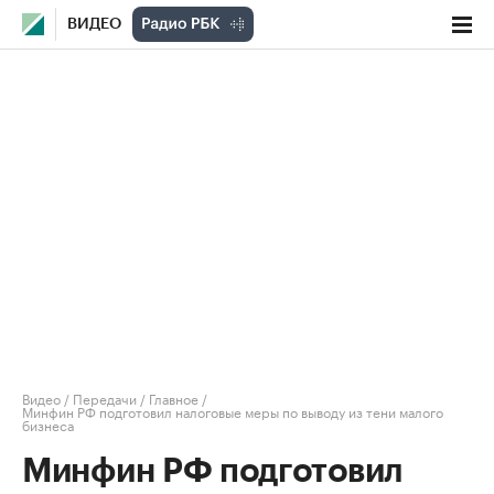
ВИДЕО
Видео
/
Передачи
/
Главное
/
Минфин РФ подготовил налоговые меры по выводу из тени малого
бизнеса
Минфин РФ подготовил