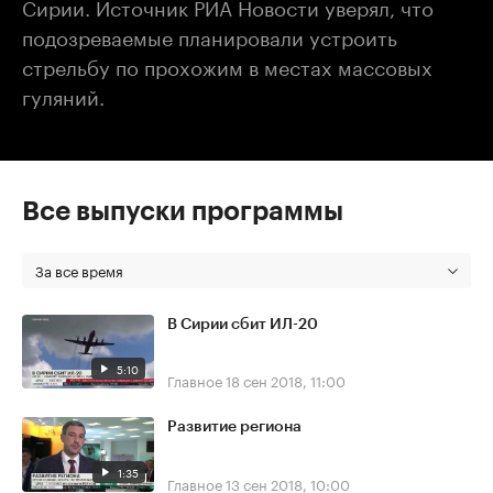
Сирии. Источник РИА Новости уверял, что
подозреваемые планировали устроить
стрельбу по прохожим в местах массовых
гуляний.
Все выпуски программы
За все время
В Сирии сбит ИЛ-20
5:10
Главное
18 сен 2018, 11:00
Развитие региона
1:35
Главное
13 сен 2018, 10:00