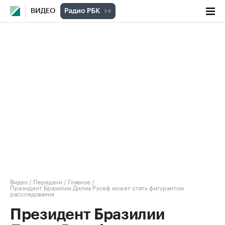
ВИДЕО
Видео
/
Передачи
/
Главное
/
Президент Бразилии Дилма Русеф может стать фигурантом
расследования
Президент Бразилии