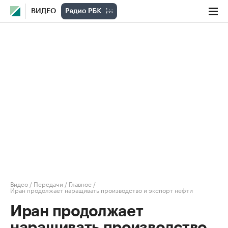
ВИДЕО
Видео
/
Передачи
/
Главное
/
Иран продолжает наращивать производство и экспорт нефти
Иран продолжает
наращивать производство