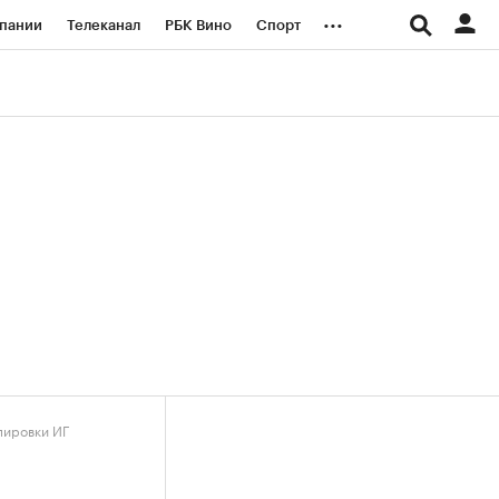
...
пании
Телеканал
РБК Вино
Спорт
ые проекты
Город
Стиль
Крипто
Спецпроекты СПб
логии и медиа
Финансы
пировки ИГ