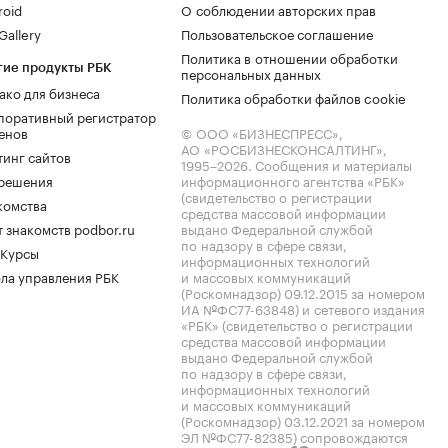
roid
О соблюдении авторских прав
allery
Пользовательское соглашение
Политика в отношении обработки
гие продукты РБК
персональных данных
ако для бизнеса
Политика обработки файлов cookie
поративный регистратор
енов
© ООО «БИЗНЕСПРЕСС»,
АО «РОСБИЗНЕСКОНСАЛТИНГ»,
тинг сайтов
1995–2026
. Сообщения и материалы
.решения
информационного агентства «РБК»
(свидетельство о регистрации
комства
средства массовой информации
 знакомств podbor.ru
выдано Федеральной службой
по надзору в сфере связи,
 Курсы
информационных технологий
ла управления РБК
и массовых коммуникаций
(Роскомнадзор) 09.12.2015 за номером
ИА №ФС77-63848) и сетевого издания
«РБК» (свидетельство о регистрации
средства массовой информации
выдано Федеральной службой
по надзору в сфере связи,
информационных технологий
и массовых коммуникаций
(Роскомнадзор) 03.12.2021 за номером
ЭЛ №ФС77-82385) сопровождаются