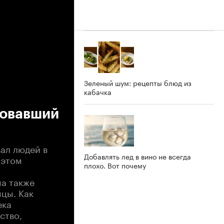
Зеленый шум: рецепты блюд из
кабачка
бовавший
ал людей в
Добавлять лед в вино не всегда
 этом
плохо. Вот почему
на также
нцы. Как
ека
ство,