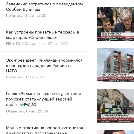
Зеленский встретился с президентом
Сербии Вучичем
Политика, 07 авг, 23:20
Как устроены приватные террасы в
квартирах «Серии плюс»
РБК и ПИК Серия плюс, 07 авг, 23:15
Экс-президент Финляндии усомнился
в сценарии нападения России на
НАТО
Политика, 07 авг, 23:15
Глава «Эксмо» назвал книгу, которая
поможет стать «лучшей версией
себя»
РАДИО
Общество, 07 авг, 23:08
Мадьяр ответил на вопрос, останется
ли «Росатом» подрядчиком на