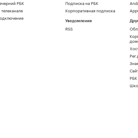
ечерний РБК
Подписка на РБК
And
 телеканале
Корпоративная подписка
AppG
одключение
Уведомления
Дру
RSS
Обл
Кор
дом
Хос
Рег
Зна
Сайт
РБК
Шко