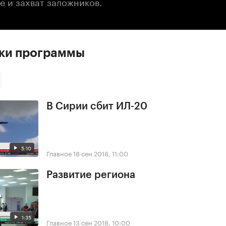
е и захват заложников.
ски программы
В Сирии сбит ИЛ-20
5:10
Главное
18 сен 2018, 11:00
Развитие региона
1:35
Главное
13 сен 2018, 10:00