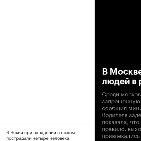
00
В Москве
людей в 
Среди москов
запрещенную 
сообщил мини
Водителя зад
показала, что
правило, вых
В Чехии при нападении с ножом
привлекались 
пострадали четыре человека