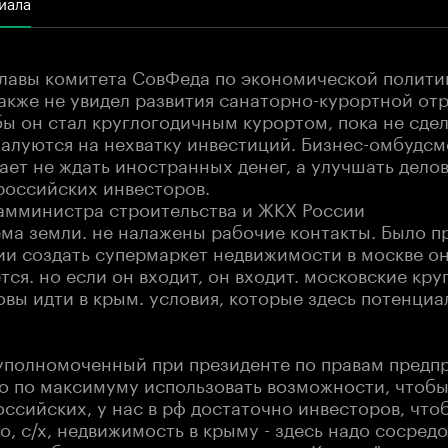
иала
главы комитета СовФеда по экономической полити
акже не увидел развития санаторно-курортной от
бы он стал круглогодичным курортом, пока не сдел
жалуются на нехватку инвестиций. Бизнес-омбудс
ает не ждать иностранных денег, а улучшать дело
 российских инвесторов.
замминистра строительства и ЖКХ России
ема земли. не налажены рабочие контакты. Было 
ии создать супермаркет недвижимости в москве он
ся. но если он входит, он входит. московские кр
вы идти в крым. условия, которые здесь потенциал
 уполномоченный при президенте по правам пред
до по максимуму использовать возможности, чтоб
ссийских, у нас в рф достаточно инвесторов, что
о, с/х, недвижимость в крыму - здесь надо сосред