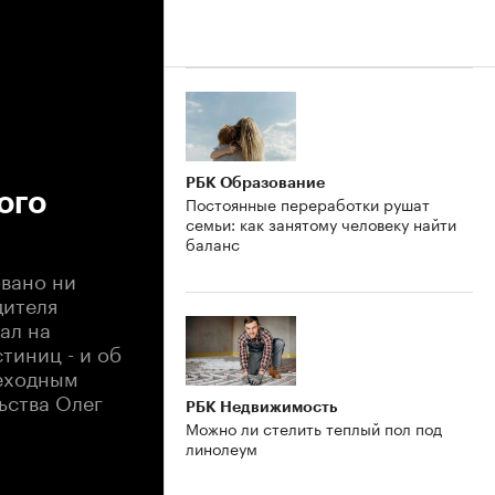
РБК Образование
ого
Постоянные переработки рушат
семьи: как занятому человеку найти
баланс
овано ни
дителя
ал на
тиниц - и об
реходным
ьства Олег
РБК Недвижимость
Можно ли стелить теплый пол под
линолеум