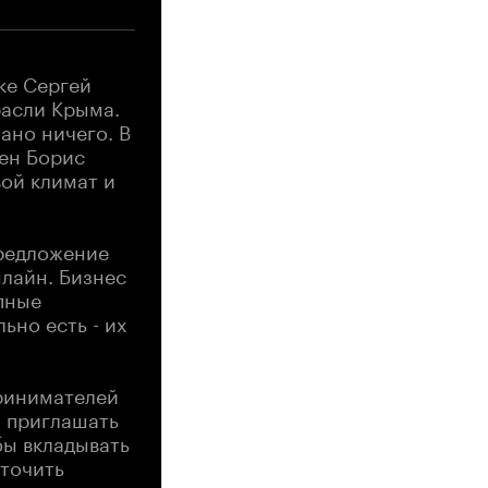
ке Сергей
расли Крыма.
ано ничего. В
мен Борис
вой климат и
предложение
лайн. Бизнес
упные
ьно есть - их
принимателей
ы приглашать
бы вкладывать
оточить