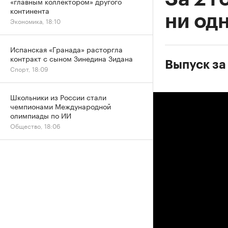
«главным коллектором» другого
континента
ни од
Экономика, 18:10
Испанская «Гранада» расторгла
контракт с сыном Зинедина Зидана
Выпуск за
Спорт, 18:09
Школьники из России стали
чемпионами Международной
олимпиады по ИИ
Общество, 18:06