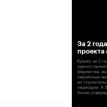
00
За 2 год
проекта 
Крыму за 2 г
одного проект
ведомства, в
серьёзные пр
их строитель
периодом. А 
Бетин утверж