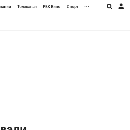
...
пании
Телеканал
РБК Вино
Спорт
ые проекты
Город
Стиль
Крипто
Спецпроекты СПб
логии и медиа
Финансы
овали