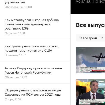
усилия. Но ес
управленцев
Образование, 18:00
Как металлургия и горная добыча
стали главными драйверами
Все выпу
реального ESG
Отрасли, 17:58
За все время
Как Трамп решил положить конец
«родильному туризму» в США
Политика, 17:57
Ахмату Кадырову присвоили звание
Героя Чеченской Республики
Общество, 17:52
L'Equipe узнала о возможном уходе
Сафонова из ПСЖ летом 2027 года
Спорт, 17:52