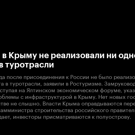
:00
/
00:00
а в Крыму не реализовали ни одн
в туротрасли
ода после присоединения к России не было реализ
а в туротрасли, заявили в Ростуризме. Замруково
ыступая на Ялтинском экономическом форуме, указ
облемы с инфраструктурой в Крыму. Нет новых гос
стве не слышно. Власти Крыма оправдываются пе
Замминистра строительства российского правител
дает, инвесторы присматриваются к полуострову.