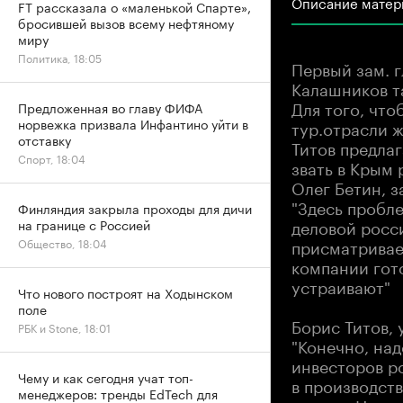
Описание матер
FT рассказала о «маленькой Спарте»,
бросившей вызов всему нефтяному
миру
Политика, 18:05
Первый зам. 
Калашников т
Для того, что
Предложенная во главу ФИФА
норвежка призвала Инфантино уйти в
тур.отрасли 
отставку
Титов предлаг
Спорт, 18:04
звать в Крым
Олег Бетин, 
"Здесь пробл
Финляндия закрыла проходы для дичи
деловой росс
на границе с Россией
присматривает
Общество, 18:04
компании гото
устраивают"
Что нового построят на Ходынском
поле
Борис Титов,
РБК и Stone, 18:01
"Конечно, на
инвесторов ро
Чему и как сегодня учат топ-
в производств
менеджеров: тренды EdTech для