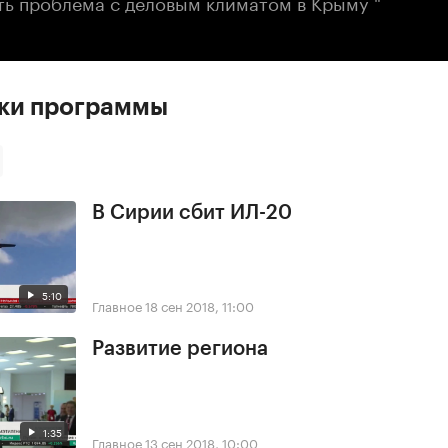
ть проблема с деловым климатом в Крыму "
ски программы
В Сирии сбит ИЛ-20
5:10
Главное
18 сен 2018, 11:00
Развитие региона
1:35
Главное
13 сен 2018, 10:00