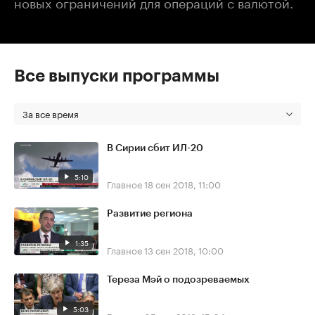
новых ограничений для операций с валютой.
Все выпуски программы
За все время
В Сирии сбит ИЛ-20
5:10
Главное
18 сен 2018, 11:00
Развитие региона
1:35
Главное
13 сен 2018, 10:00
Тереза Мэй о подозреваемых
5:03