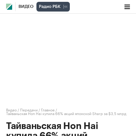
ВИДЕО
Видео
/
Передачи
/
Главное
/
Тайваньская Hon Hai купила 66% акций японской Sharp за $3,5 млрд
Тайваньская Hon Hai
купила 66% акций