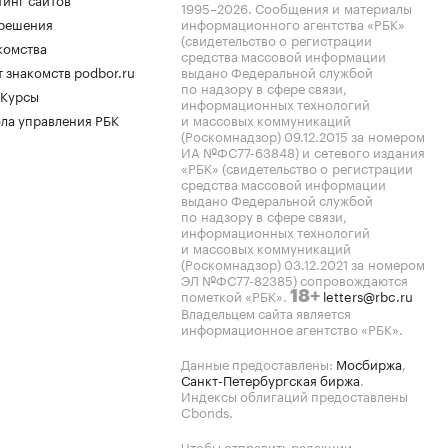
1995–2026
. Сообщения и материалы
.решения
информационного агентства «РБК»
(свидетельство о регистрации
комства
средства массовой информации
 знакомств podbor.ru
выдано Федеральной службой
по надзору в сфере связи,
 Курсы
информационных технологий
ла управления РБК
и массовых коммуникаций
(Роскомнадзор) 09.12.2015 за номером
ИА №ФС77-63848) и сетевого издания
«РБК» (свидетельство о регистрации
средства массовой информации
выдано Федеральной службой
по надзору в сфере связи,
информационных технологий
и массовых коммуникаций
(Роскомнадзор) 03.12.2021 за номером
ЭЛ №ФС77-82385) сопровождаются
пометкой «РБК».
letters@rbc.ru
18+
Владельцем сайта является
информационное агентство «РБК».
Данные предоставлены:
Мосбиржа
,
Санкт-Петербургская биржа
.
Индексы облигаций предоставлены
Cbonds.
Чтобы отправить редакции