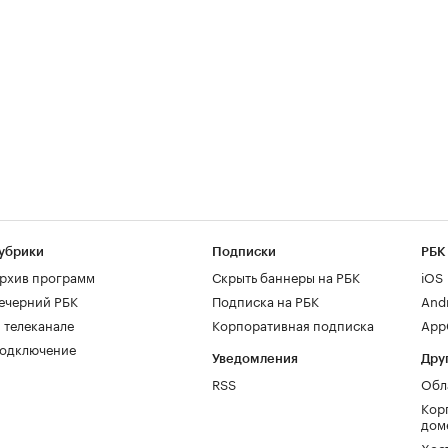
убрики
Подписки
РБК
рхив программ
Скрыть баннеры на РБК
iOS
ечерний РБК
Подписка на РБК
And
 телеканале
Корпоративная подписка
AppG
одключение
Уведомления
Дру
RSS
Обл
Кор
дом
Хос