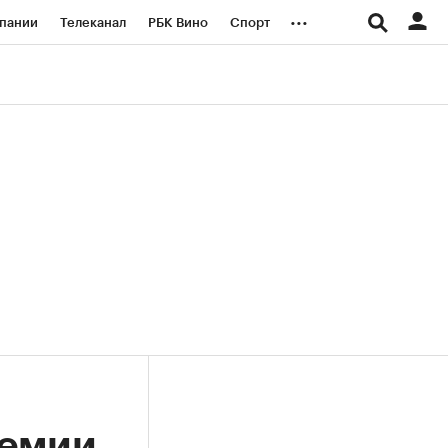
...
пании
Телеканал
РБК Вино
Спорт
ые проекты
Город
Стиль
Крипто
Спецпроекты СПб
логии и медиа
Финансы
ремии