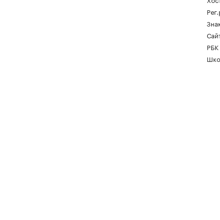
Рег
Зна
Сайт
РБК
Шко