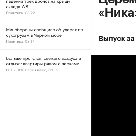
падении трех дронов на крышу
склада WB
«Ника
Политика, 08:22
Минобороны сообщило об ударах по
сухогрузам в Черном море
Выпуск за 
Политика, 08:17
Больше прогулок, свежего воздуха и
отдыха: квартиры рядом с парками
РБК и ПИК Серия плюс, 08:15