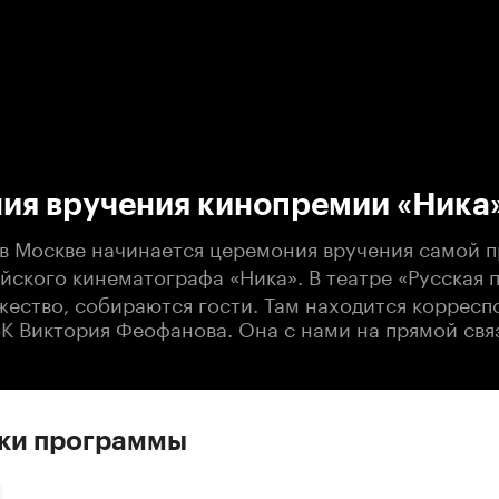
:00
/
00:00
ия вручения кинопремии «Ника
 в Москве начинается церемония вручения самой 
йского кинематографа
«Ника»
. В театре «Русская 
жество, собираются гости. Там находится корресп
БК Виктория Феофанова. Она с нами на прямой свя
ски программы