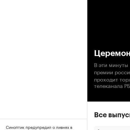
00
Церемон
В эти минуты
премии росси
проходит тор
телеканала Р
Все выпу
Синоптик предупредил о ливнях в