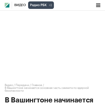
ВИДЕО
Видео
/
Передачи
/
Главное
/
В Вашингтоне начинается основная часть саммита по ядерной
безопасности
В Вашингтоне начинается