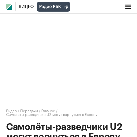
ВИДЕО
Видео
/
Передачи
/
Главное
/
Самолёты-разведчики U2 могут вернуться в Европу
Самолёты-разведчики U2
могут вернуться в Европу