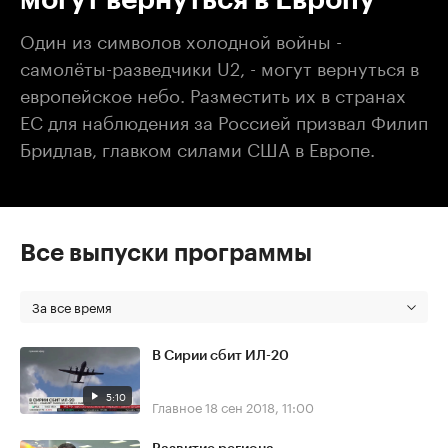
Один из символов холодной войны -
самолёты-разведчики U2, - могут вернуться в
европейское небо. Разместить их в странах
ЕС для наблюдения за Россией призвал Филип
Бридлав, главком силами США в Европе.
Все выпуски программы
За все время
В Сирии сбит ИЛ-20
5:10
Главное
18 сен 2018, 11:00