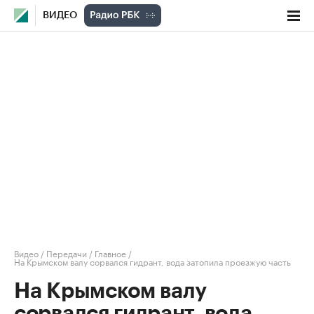
ВИДЕО
Видео
/
Передачи
/
Главное
/
На Крымском валу сорвался гидрант, вода затопила проезжую часть
На Крымском валу
сорвался гидрант, вода