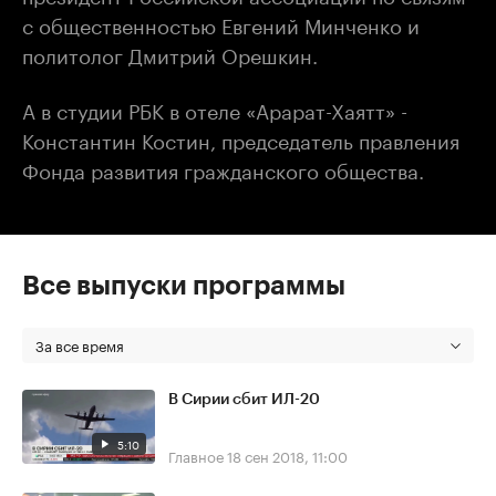
с общественностью Евгений Минченко и
политолог Дмитрий Орешкин.
А в студии РБК в отеле «Арарат-Хаятт» -
Константин Костин, председатель правления
Фонда развития гражданского общества.
Все выпуски программы
За все время
В Сирии сбит ИЛ-20
5:10
Главное
18 сен 2018, 11:00