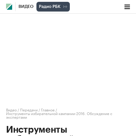
ВИДЕО
Видео
/
Передачи
/
Главное
/
Инструменты избирательной кампании-2016. Обсуждение с
экспертами
Инструменты