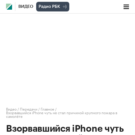
ВИДЕО
Видео
/
Передачи
/
Главное
/
Взорвавшийся iPhone чуть не стал причиной крупного пожара в
самолёте
Взорвавшийся iPhone чуть