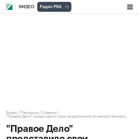
ВИДЕО
Видео
/
Передачи
/
Главное
/
"Правое Дело" представило свои предложения по малому бизнесу
"Правое Дело"
представило свои