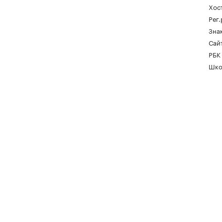
Хос
Рег
Зна
Сайт
РБК
Шко