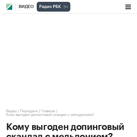
ВИДЕО
Видео
/
Передачи
/
Главное
/
Кому выгоден допинговый скандал с мельдонием?
Кому выгоден допинговый
скандал с мельдонием?