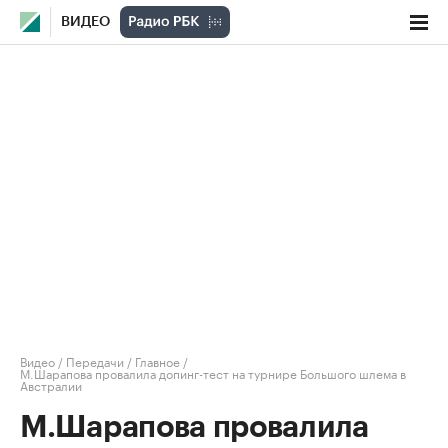
ВИДЕО
Видео
/
Передачи
/
Главное
/
М.Шарапова провалила допинг-тест на турнире Большого шлема в
Австралии
М.Шарапова провалила