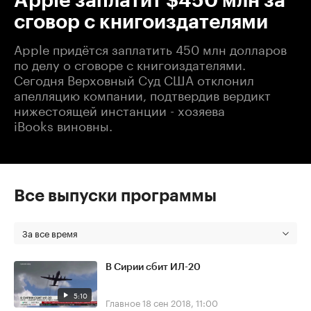
Apple заплатит $450 млн за
сговор с книгоиздателями
Apple придётся заплатить 450 млн долларов
по делу о сговоре с книгоиздателями.
Сегодня Верховный Суд США отклонил
апелляцию компании, подтвердив вердикт
нижестоящей инстанции - хозяева
iBooks виновны.
Все выпуски программы
За все время
В Сирии сбит ИЛ-20
5:10
Главное
18 сен 2018, 11:00