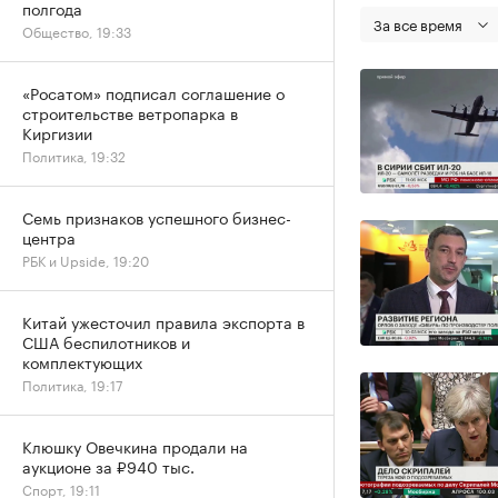
полгода
За все время
Общество, 19:33
«Росатом» подписал соглашение о
строительстве ветропарка в
Киргизии
Политика, 19:32
Семь признаков успешного бизнес-
центра
РБК и Upside, 19:20
Китай ужесточил правила экспорта в
США беспилотников и
комплектующих
Политика, 19:17
Клюшку Овечкина продали на
аукционе за ₽940 тыс.
Спорт, 19:11