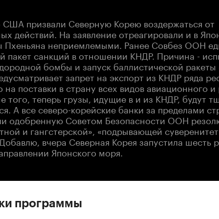
то США призвали Северную Корею воздержаться от
ых действий. На заявление отреагировали и в Япо
ы Пхеньяна неприемлемыми. Ранее Совбез ООН е
й пакет санкций в отношении КНДР. Причина - ис
дородной бомбы и запуск баллистической ракеты 
дусматривает запрет на экспорт из КНДР ряда рес
 на поставки в страну всех видов авиационного и
е того, теперь грузы, идущие в и из КНДР, будут т
я. А все северо-корейские банки за пределами ст
ли одобренную Советом Безопасности ООН резолю
тной и гангстерской», «подрывающей суверените
 Добавлю, вчера Северная Корея запустила шесть 
направлении Японского моря.
ски программы