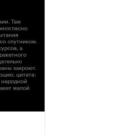
нии. Там
диногласно
пытания
со спутником.
урсов, а
 ракетного
щательно
раны закроют.
цию, цитата:
т народной
ракет малой