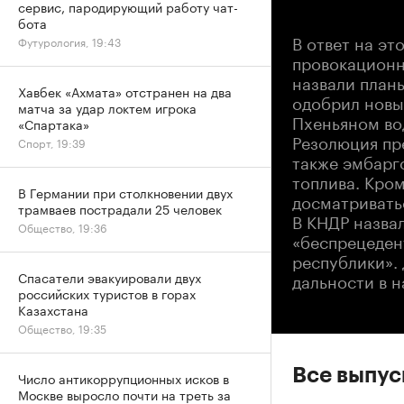
сервис, пародирующий работу чат-
бота
В ответ на э
Футурология, 19:43
провокационн
назвали план
Хавбек «Ахмата» отстранен на два
одобрил новы
матча за удар локтем игрока
Пхеньяном во
«Спартака»
Резолюция пре
Спорт, 19:39
также эмбарго
топлива. Кром
В Германии при столкновении двух
досматриватьс
трамваев пострадали 25 человек
В КНДР назва
Общество, 19:36
«беспрецеден
республики».
дальности в 
Спасатели эвакуировали двух
российских туристов в горах
Казахстана
Общество, 19:35
Все выпу
Число антикоррупционных исков в
Москве выросло почти на треть за