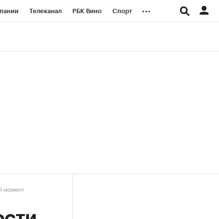
...
пании
Телеканал
РБК Вино
Спорт
ые проекты
Город
Стиль
Крипто
Спецпроекты СПб
логии и медиа
Финансы
й момент
ости