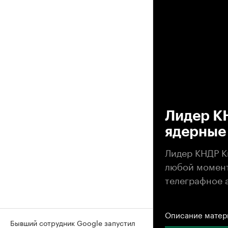
00
Лидер КН
ядерные
Лидер КНДР К
любой момент
телеграфное 
Описание матер
Бывший сотрудник Google запустил