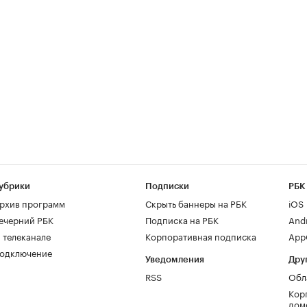
убрики
Подписки
РБК
рхив программ
Скрыть баннеры на РБК
iOS
ечерний РБК
Подписка на РБК
And
 телеканале
Корпоративная подписка
AppG
одключение
Уведомления
Дру
RSS
Обл
Кор
дом