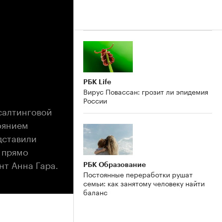
РБК Life
Вирус Повассан: грозит ли эпидемия
России
салтинговой
тоянием
дставили
 прямо
нт Анна Гара.
РБК Образование
Постоянные переработки рушат
семьи: как занятому человеку найти
баланс