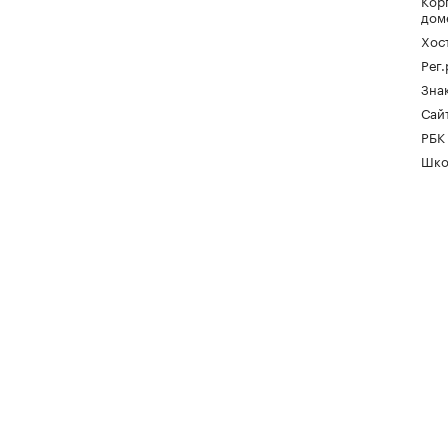
Кор
дом
Хос
Рег
Зна
Сайт
РБК
Шко