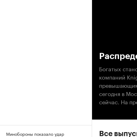
00
Распред
Богатых стан
компаний Knig
превышающим 
сегодня в Мо
сейчас. На п
Все выпу
Минобороны показало удар