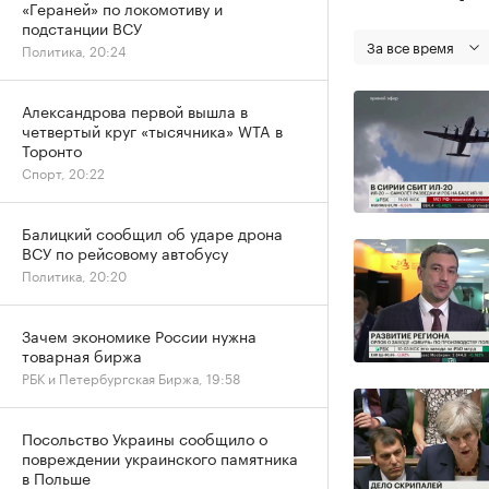
«Гераней» по локомотиву и
подстанции ВСУ
За все время
Политика, 20:24
Александрова первой вышла в
четвертый круг «тысячника» WTA в
Торонто
Спорт, 20:22
Балицкий сообщил об ударе дрона
ВСУ по рейсовому автобусу
Политика, 20:20
Зачем экономике России нужна
товарная биржа
РБК и Петербургская Биржа, 19:58
Посольство Украины сообщило о
повреждении украинского памятника
в Польше