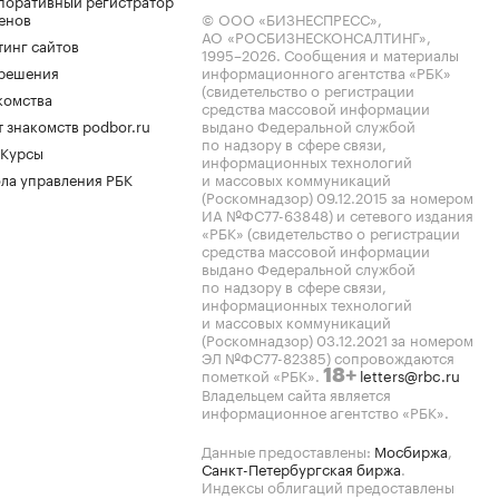
поративный регистратор
енов
© ООО «БИЗНЕСПРЕСС»,
АО «РОСБИЗНЕСКОНСАЛТИНГ»,
тинг сайтов
1995–2026
. Сообщения и материалы
.решения
информационного агентства «РБК»
(свидетельство о регистрации
комства
средства массовой информации
 знакомств podbor.ru
выдано Федеральной службой
по надзору в сфере связи,
 Курсы
информационных технологий
ла управления РБК
и массовых коммуникаций
(Роскомнадзор) 09.12.2015 за номером
ИА №ФС77-63848) и сетевого издания
«РБК» (свидетельство о регистрации
средства массовой информации
выдано Федеральной службой
по надзору в сфере связи,
информационных технологий
и массовых коммуникаций
(Роскомнадзор) 03.12.2021 за номером
ЭЛ №ФС77-82385) сопровождаются
пометкой «РБК».
letters@rbc.ru
18+
Владельцем сайта является
информационное агентство «РБК».
Данные предоставлены:
Мосбиржа
,
Санкт-Петербургская биржа
.
Индексы облигаций предоставлены