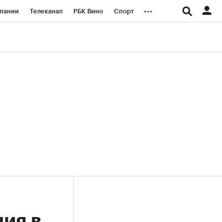
...
пании
Телеканал
РБК Вино
Спорт
ые проекты
Город
Стиль
Крипто
Спецпроекты СПб
логии и медиа
Финансы
ия в