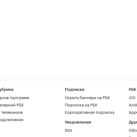
убрики
Подписки
РБК
рхив программ
Скрыть баннеры на РБК
iOS
ечерний РБК
Подписка на РБК
And
 телеканале
Корпоративная подписка
AppG
одключение
Уведомления
Дру
RSS
Обл