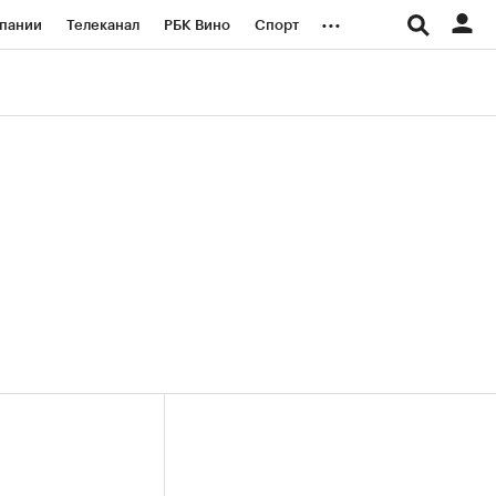
...
пании
Телеканал
РБК Вино
Спорт
ые проекты
Город
Стиль
Крипто
Спецпроекты СПб
логии и медиа
Финансы