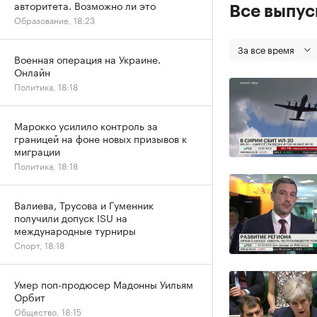
авторитета. Возможно ли это
Все выпу
Образование, 18:23
За все время
Военная операция на Украине.
Онлайн
Политика, 18:18
Марокко усилило контроль за
границей на фоне новых призывов к
миграции
Политика, 18:18
Валиева, Трусова и Гуменник
получили допуск ISU на
международные турниры
Спорт, 18:18
Умер поп-продюсер Мадонны Уильям
Орбит
Общество, 18:15