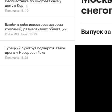
беспилотника по многоэтажному
дому в Керчи
снего
Политика, 18:40
Влюби в себя инвестора: истории
компаний, разместивших облигации
Выпуск за
РБК и МСП Банк, 18:29
Турецкий сухогруз подвергся атаке
дрона у Новороссийска
Политика, 18:28