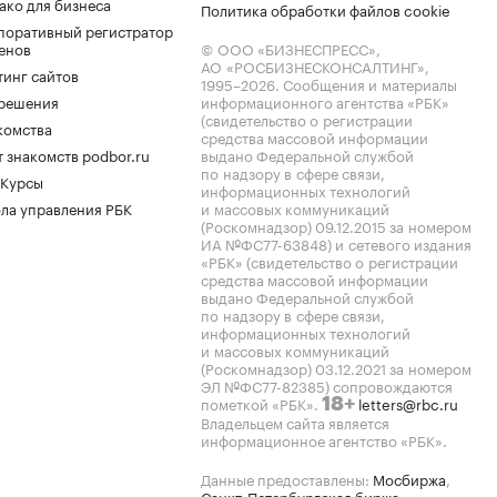
ако для бизнеса
Политика обработки файлов cookie
поративный регистратор
енов
© ООО «БИЗНЕСПРЕСС»,
АО «РОСБИЗНЕСКОНСАЛТИНГ»,
тинг сайтов
1995–2026
. Сообщения и материалы
.решения
информационного агентства «РБК»
(свидетельство о регистрации
комства
средства массовой информации
 знакомств podbor.ru
выдано Федеральной службой
по надзору в сфере связи,
 Курсы
информационных технологий
ла управления РБК
и массовых коммуникаций
(Роскомнадзор) 09.12.2015 за номером
ИА №ФС77-63848) и сетевого издания
«РБК» (свидетельство о регистрации
средства массовой информации
выдано Федеральной службой
по надзору в сфере связи,
информационных технологий
и массовых коммуникаций
(Роскомнадзор) 03.12.2021 за номером
ЭЛ №ФС77-82385) сопровождаются
пометкой «РБК».
letters@rbc.ru
18+
Владельцем сайта является
информационное агентство «РБК».
Данные предоставлены:
Мосбиржа
,
Санкт-Петербургская биржа
.