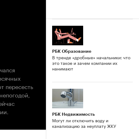
РБК Образование
В тренде «дробные» начальники: что
это такое и зачем компании их
ачался
нанимают
есячных
ют пересесть
 непогодой,
ейчас
ии.
РБК Недвижимость
Могут ли отключить воду и
канализацию за неуплату ЖКУ