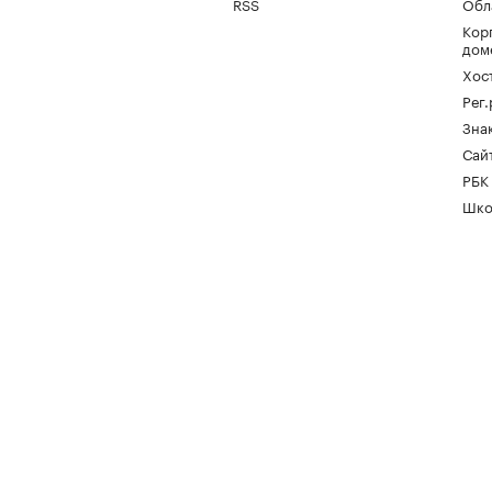
RSS
Обл
Кор
дом
Хос
Рег
Зна
Сайт
РБК
Шко