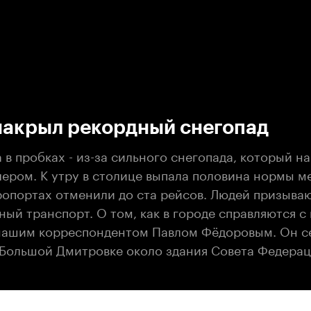
:00
/
00:00
накрыл рекордный снегопад
 в пробках - из-за сильного снегопада, который н
ером. К утру в столице выпала половина нормы м
эропортах отменили до ста рейсов. Людей призыва
ый транспорт. О том, как в городе справляются с
нашим корреспондентом Павлом Фёдоровым. Он с
 Большой Дмитровке около здания Совета Федерац