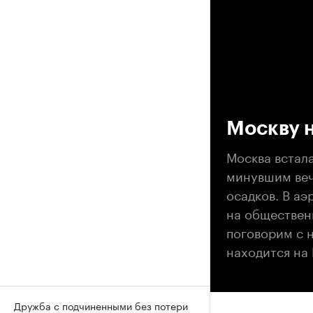
00
Москву 
Москва встала
минувшим веч
осадков. В а
на общественн
поговорим с 
находится на
Дружба с подчиненными без потери