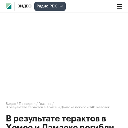
ВИДЕО
Видео
/
Передачи
/
Главное
/
В результате терактов в Хомсе и Дамаске погибли 146 человек
В результате терактов в
Хомсе и Дамаске погибли