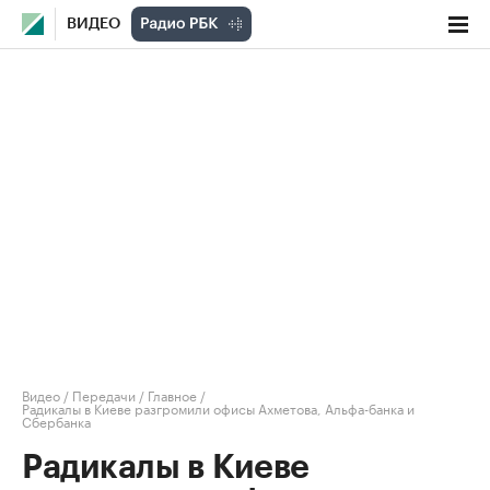
ВИДЕО
Видео
/
Передачи
/
Главное
/
Радикалы в Киеве разгромили офисы Ахметова, Альфа-банка и
Сбербанка
Радикалы в Киеве