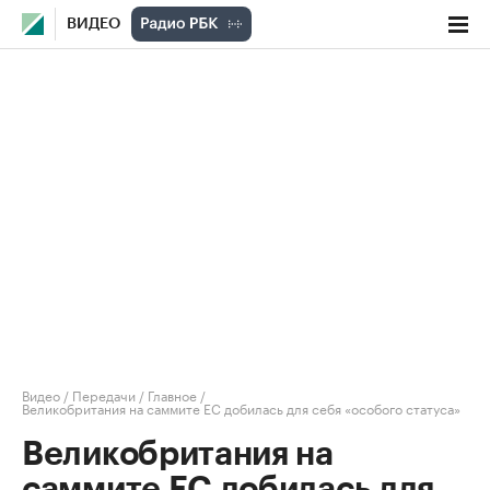
ВИДЕО
Видео
/
Передачи
/
Главное
/
Великобритания на саммите EC добилась для себя «особого статуса»
Великобритания на
саммите EC добилась для