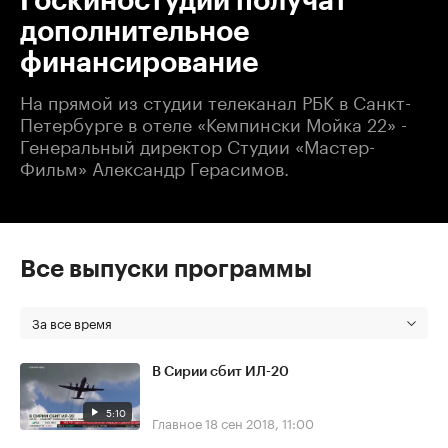
Госкиностудии получат
дополнительное
финансирование
На прямой из студии телеканал РБК в Санкт-
Петербурге в отеле «Кемпински Мойка 22» -
Генеральный директор Студии «Мастер-
Фильм» Александр Герасимов.
Все выпуски программы
За все время
В Сирии сбит ИЛ-20
5:10
Главное
18 сен 2018, 11:00