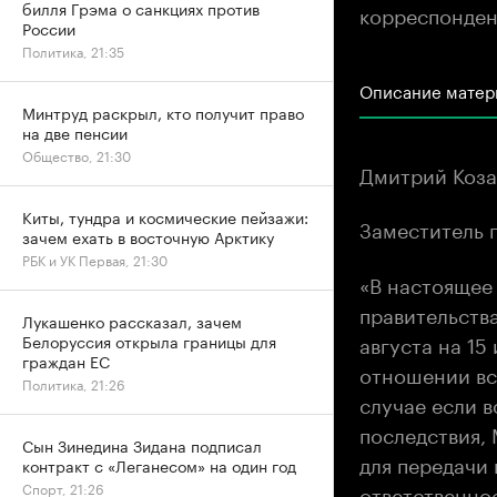
билля Грэма о санкциях против
корреспондент
России
Политика, 21:35
Описание матер
Минтруд раскрыл, кто получит право
на две пенсии
Общество, 21:30
Дмитрий Коза
Киты, тундра и космические пейзажи:
Заместитель 
зачем ехать в восточную Арктику
РБК и УК Первая, 21:30
«В настоящее
правительства
Лукашенко рассказал, зачем
августа на 15
Белоруссия открыла границы для
граждан ЕС
отношении вс
Политика, 21:26
случае если 
последствия,
Сын Зинедина Зидана подписал
для передачи
контракт с «Леганесом» на один год
ответственно
Спорт, 21:26