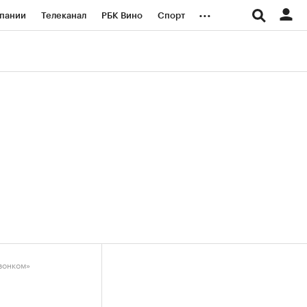
...
пании
Телеканал
РБК Вино
Спорт
ые проекты
Город
Стиль
Крипто
Спецпроекты СПб
логии и медиа
Финансы
звонком»