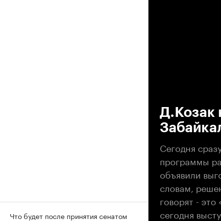
00
Д.Козак 
Забайка
Сегодня сраз
программы ра
объявили выго
словам, решен
говорят - это
сегодня высту
Что будет после принятия сенатом