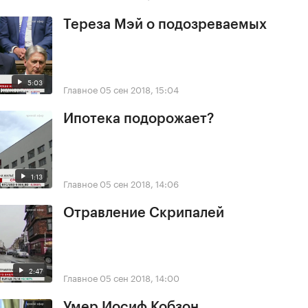
Тереза Мэй о подозреваемых
5:03
Главное
05 сен 2018, 15:04
Ипотека подорожает?
1:13
Главное
05 сен 2018, 14:06
Отравление Скрипалей
2:47
Главное
05 сен 2018, 14:00
Умер Иосиф Кобзон