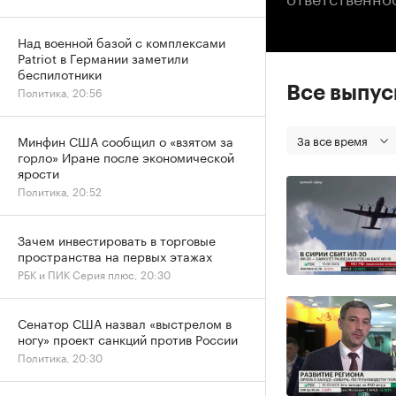
Над военной базой с комплексами
Patriot в Германии заметили
беспилотники
Все выпу
Политика, 20:56
За все время
Минфин США сообщил о «взятом за
горло» Иране после экономической
ярости
Политика, 20:52
Зачем инвестировать в торговые
пространства на первых этажах
РБК и ПИК Серия плюс, 20:30
Сенатор США назвал «выстрелом в
ногу» проект санкций против России
Политика, 20:30