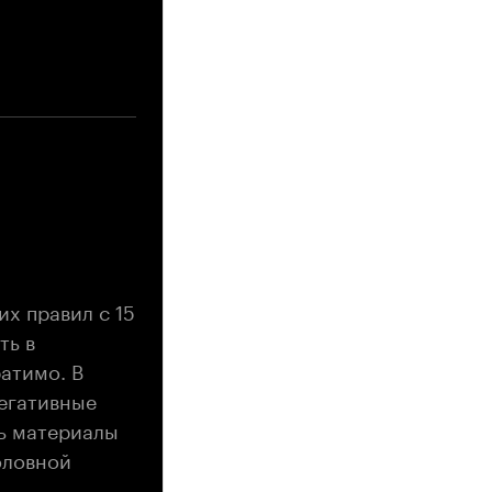
их правил с 15
ть в
атимо. В
негативные
ь материалы
оловной