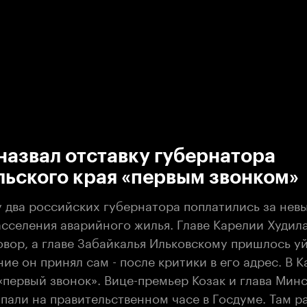
:00
/
00:00
назвал отставку губернатора
льского края «первым звонком»
у два российских губернатора поплатились за нев
сселения аварийного жилья. Главе Карелии Худил
вор, а главе Забайкалья Ильковскому пришлось уй
ие он принял сам - после критики в его адрес. В 
 «первый звонок». Вице-премьер Козак и глава Мин
пали на правительственном часе в Госдуме. Там р