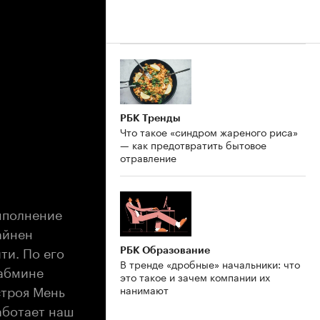
РБК Тренды
Что такое «синдром жареного риса»
— как предотвратить бытовое
отравление
ыполнение
айнен
ти. По его
РБК Образование
В тренде «дробные» начальники: что
Кабмине
это такое и зачем компании их
строя Мень
нанимают
аботает наш