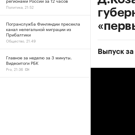
регионами России за 12 часов
Политика, 21:52
губер
«перв
Погранслужба Финляндии пресекла
канал нелегальной миграции из
Прибалтики
Общество, 21:49
Выпуск за
Главное за неделю за 3 минуты.
Видеоитоги РБК
Pro, 21:36