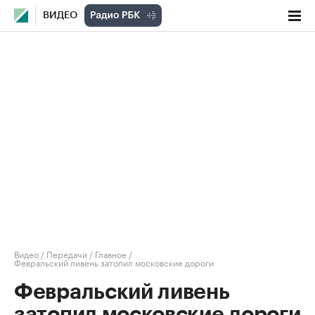
ВИДЕО
Видео
/
Передачи
/
Главное
/
Февральский ливень затопил московские дороги
Февральский ливень
затопил московские дороги