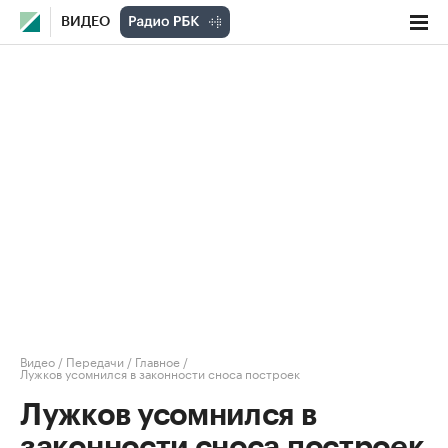
ВИДЕО
Видео
/
Передачи
/
Главное
/
Лужков усомнился в законности сноса построек
Лужков усомнился в
законности сноса построек