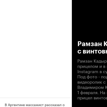
00
Рамзан 
с винтов
Рамзан Кадыр
прицелом и в
Instagram в с
Под фото - по
видеоролик с
Владимиром К
1 февраля. Н
прицел винто
В Аргентине массажист рассказал о