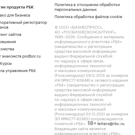
Политика в отношении обработки
гие продукты РБК
персональных данных
ако для бизнеса
Политика обработки файлов cookie
поративный регистратор
енов
© ООО «БИЗНЕСПРЕСС»,
АО «РОСБИЗНЕСКОНСАЛТИНГ»,
тинг сайтов
1995–2026
. Сообщения и материалы
.решения
информационного агентства «РБК»
(свидетельство о регистрации
комства
средства массовой информации
 знакомств podbor.ru
выдано Федеральной службой
по надзору в сфере связи,
 Курсы
информационных технологий
ла управления РБК
и массовых коммуникаций
(Роскомнадзор) 09.12.2015 за номером
ИА №ФС77-63848) и сетевого издания
«РБК» (свидетельство о регистрации
средства массовой информации
выдано Федеральной службой
по надзору в сфере связи,
информационных технологий
и массовых коммуникаций
(Роскомнадзор) 03.12.2021 за номером
ЭЛ №ФС77-82385) сопровождаются
пометкой «РБК».
letters@rbc.ru
18+
Владельцем сайта является
информационное агентство «РБК».