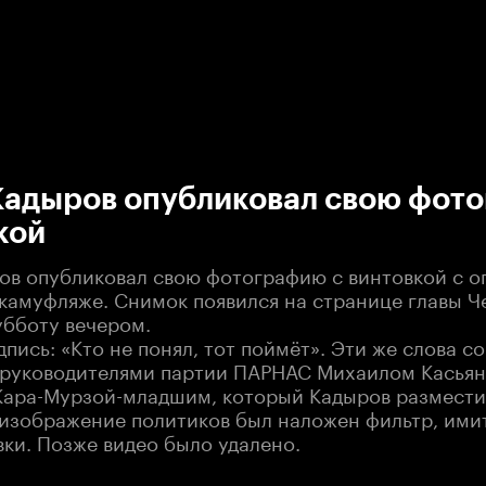
:00
/
00:00
Кадыров опубликовал свою фот
кой
ов опубликовал свою фотографию с винтовкой с о
 камуфляже. Снимок появился на странице главы Ч
убботу вечером.
дпись: «Кто не понял, тот поймёт». Эти же слова 
 руководителями партии ПАРНАС Михаилом Касья
ара-Мурзой-младшим, который Кадыров разместил
а изображение политиков был наложен фильтр, им
вки. Позже видео было удалено.