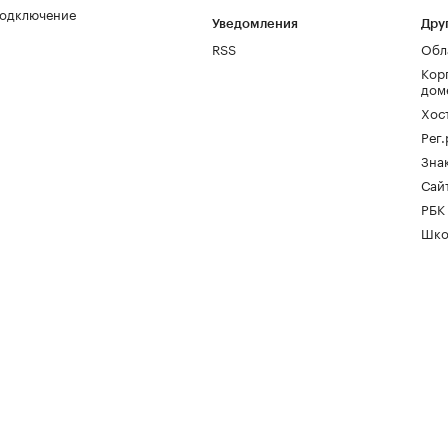
одключение
Уведомления
Дру
RSS
Обл
Кор
дом
Хос
Рег
Зна
Сайт
РБК
Шко