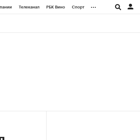
...
пании
Телеканал
РБК Вино
Спорт
ые проекты
Город
Стиль
Крипто
Спецпроекты СПб
логии и медиа
Финансы
л