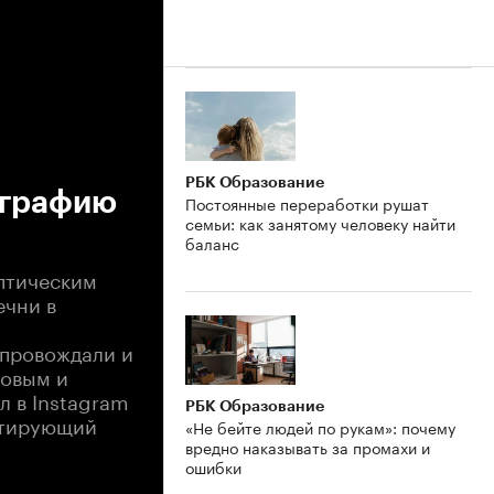
РБК Образование
ографию
Постоянные переработки рушат
семьи: как занятому человеку найти
баланс
птическим
ечни в
сопровождали и
новым и
 в Instagram
РБК Образование
итирующий
«Не бейте людей по рукам»: почему
вредно наказывать за промахи и
ошибки