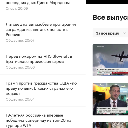
последних днях Диего Марадоны
Спорт, 20:09
Все выпу
Литовец на автомобиле протаранил
заграждения, пытаясь попасть в
За все время
Россию
Общество, 20:07
Перед пожаром на НПЗ Slovnaft в
Братиславе произошел взрыв
Общество, 20:06
Трамп против гражданства США «по
праву почвы». В каких странах его
выдают
Общество, 20:04
19-летняя россиянка впервые
победила соперницу из топ-20 на
турнире WTA