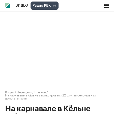
ВИДЕО
Видео
/
Передачи
/
Главное
/
На карнавале в Кёльне зафиксировали 22 случая сексуальных
домогательств
На карнавале в Кёльне