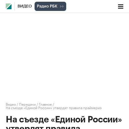
ВИДЕО
Видео
/
Передачи
/
Главное
/
На съезде «Единой России» утвердят правила праймериз
На съезде «Единой России»
утвердят правила