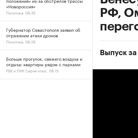
положения» из-за обстрелов трассы
«Новороссия»
РФ, О
Политика, 08:35
перег
Губернатор Севастополя заявил об
отражении атаки дронов
Политика, 08:26
Выпуск за
Больше прогулок, свежего воздуха и
отдыха: квартиры рядом с парками
РБК и ПИК Серия плюс, 08:15