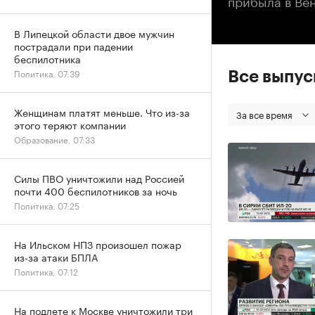
прибыла в Ве
В Липецкой области двое мужчин
пострадали при падении
беспилотника
Политика, 07:39
Все выпу
Женщинам платят меньше. Что из-за
За все время
этого теряют компании
Образование, 07:33
Силы ПВО уничтожили над Россией
почти 400 беспилотников за ночь
Политика, 07:25
На Ильском НПЗ произошел пожар
из-за атаки БПЛА
Политика, 07:12
На подлете к Москве уничтожили три