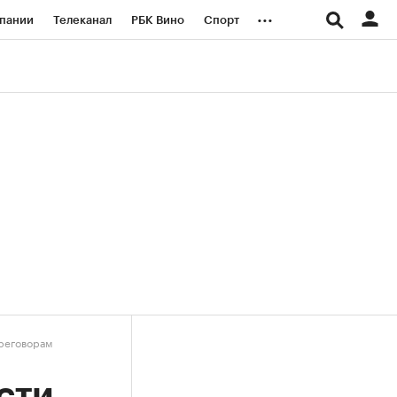
...
пании
Телеканал
РБК Вино
Спорт
ые проекты
Город
Стиль
Крипто
Спецпроекты СПб
логии и медиа
Финансы
ереговорам
сти