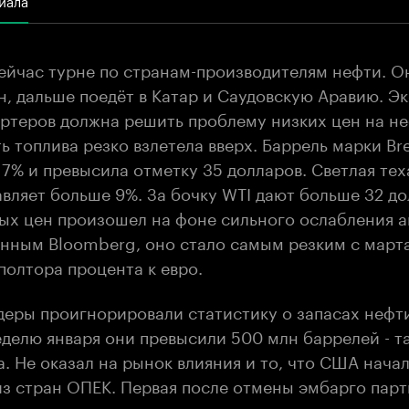
сейчас турне по странам-производителям нефти. О
н, дальше поедёт в Катар и Саудовскую Аравию. Э
ортеров должна решить проблему низких цен на н
ь топлива резко взлетела вверх. Баррель марки B
 7% и превысила отметку 35 долларов. Светлая тех
вляет больше 9%. За бочку WTI дают больше 32 до
ых цен произошел на фоне сильного ослабления 
данным
Bloomberg
, оно стало самым резким с марта
полтора процента к евро.
деры проигнорировали статистику о запасах нефт
делю января они превысили 500 млн баррелей - т
а. Не оказал на рынок влияния и то, что США нача
из стран ОПЕК. Первая после отмены эмбарго парт