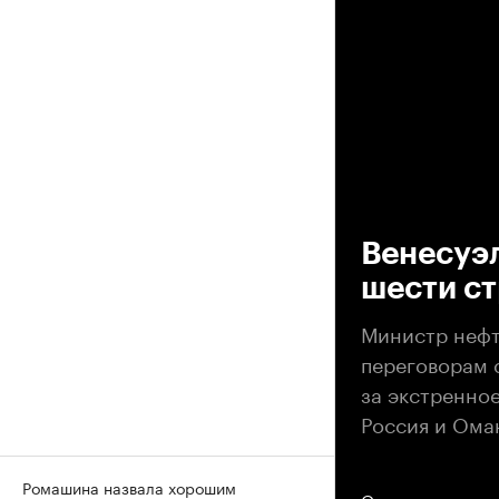
00
Венесуэл
шести с
Министр нефт
переговорам с
за экстренное
Россия и Ома
Ромашина назвала хорошим
Описание матер