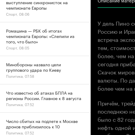
выступление синхронисток на
чемпионате Европы
Спорт, 08:06
У дель Пино 
Россию и Ира
Ромашина — РБК об итогах
чемпионата Европы: «Слепили из
встреча эксп
того, что было»
тем, стоимост
Спорт, 08:05
более, чем на
сегодня приба
Минобороны назвало цели
группового удара по Киеву
Скачок миров
Политика, 07:58
валюты. По 
более чем на 
Что известно об атаках БПЛА на
регионы России. Главное к 8 августа
Причём, трей
Политика, 07:52
последнюю не
было с 82 год
Число сбитых на подлете к Москве
нефть одной 
дронов приблизилось к 10
Политика, 07:52