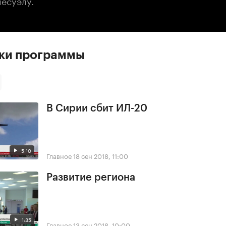
несуэлу.
ски программы
В Сирии сбит ИЛ-20
5:10
Главное
18 сен 2018, 11:00
Развитие региона
1:35
Главное
13 сен 2018, 10:00