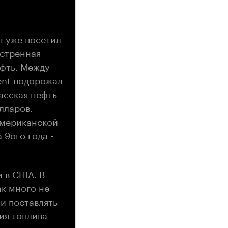
н уже посетил
кстренная
ефть. Между
rent подорожал
асская нефть
лларов.
американской
 9ого года -
и в США. В
ак много не
ли поставлять
ия топлива