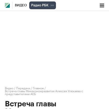
ВИДЕО
Видео
/
Передачи
/
Главное
/
Встреча главы Минэкономразвития Алексея Улюкаева с
представителями АЕБ
Встреча главы