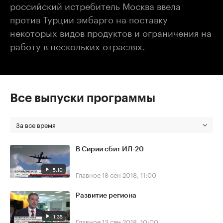
российский истребитель Москва ввела
против Турции эмбарго на поставку
некоторых видов продуктов и ограничения на
работу в нескольких отраслях.
Все выпуски программы
За все время
В Сирии сбит ИЛ-20
5:10
Главное
18 сен 2018, 11:00
Развитие региона
1:35
Главное
13 сен 2018, 10:00