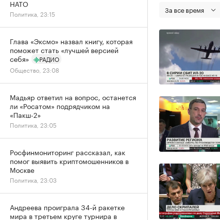
НАТО
За все время
Политика, 23:15
Глава «Эксмо» назвал книгу, которая
поможет стать «лучшей версией
себя»
РАДИО
Общество, 23:08
Мадьяр ответил на вопрос, останется
ли «Росатом» подрядчиком на
«Пакш-2»
Политика, 23:05
Росфинмониторинг рассказал, как
помог выявить криптомошенников в
Москве
Политика, 23:03
Андреева проиграла 34-й ракетке
мира в третьем круге турнира в