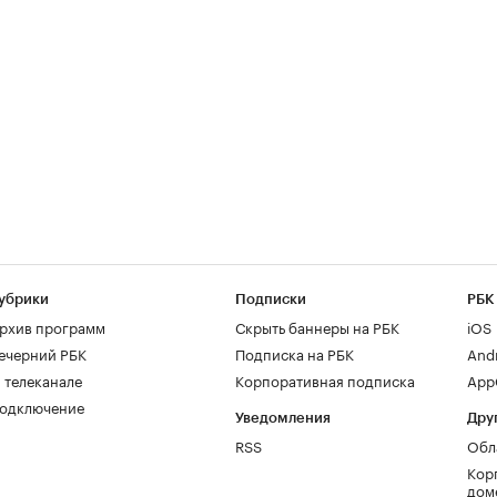
убрики
Подписки
РБК
рхив программ
Скрыть баннеры на РБК
iOS
ечерний РБК
Подписка на РБК
And
 телеканале
Корпоративная подписка
AppG
одключение
Уведомления
Дру
RSS
Обл
Кор
дом