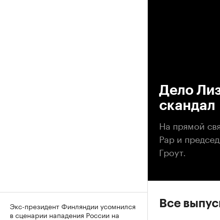
00
Дело Ли
скандал
На прямой св
Рар и предсе
Гроут.
Все выпу
Экс-президент Финляндии усомнился
в сценарии нападения России на