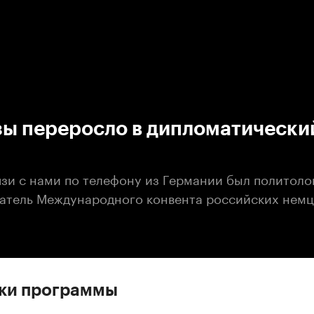
:00
/
00:00
зы переросло в дипломатически
язи с нами по телефону из Германии был политоло
датель Международного конвента российских немц
ски программы