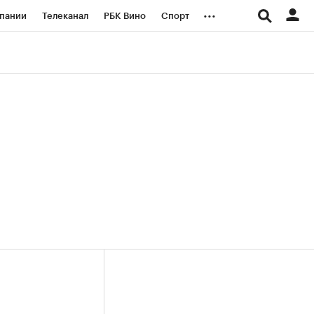
...
пании
Телеканал
РБК Вино
Спорт
ые проекты
Город
Стиль
Крипто
Спецпроекты СПб
логии и медиа
Финансы