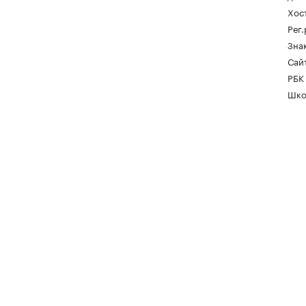
Хос
Рег
Зна
Сайт
РБК
Шко