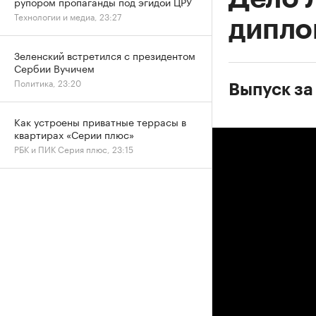
рупором пропаганды под эгидой ЦРУ
Технологии и медиа, 23:27
дипло
Зеленский встретился с президентом
Сербии Вучичем
Политика, 23:20
Выпуск за
Как устроены приватные террасы в
квартирах «Серии плюс»
РБК и ПИК Серия плюс, 23:15