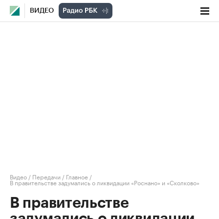
ВИДЕО
Видео
/
Передачи
/
Главное
/
В правительстве задумались о ликвидации «Роснано» и «Сколково»
В правительстве
задумались о ликвидации