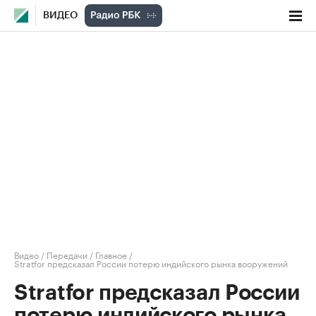
ВИДЕО
Видео
/
Передачи
/
Главное
/
Stratfor предсказал России потерю индийского рынка вооружений
Stratfor предсказал России
потерю индийского рынка